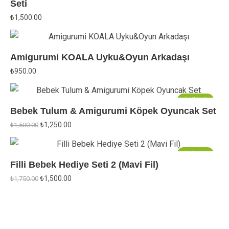
Seti
₺
1,500.00
Amigurumi KOALA Uyku&Oyun Arkadaşı
₺
950.00
İndirim!
Bebek Tulum & Amigurumi Köpek Oyuncak Set
Orijinal
Şu
₺
1,250.00
₺
1,500.00
fiyat:
andaki
₺1,500.00.
fiyat:
₺1,250.00.
İndirim!
Filli Bebek Hediye Seti 2 (Mavi Fil)
Orijinal
Şu
₺
1,500.00
₺
1,750.00
fiyat:
andaki
₺1,750.00.
fiyat:
₺1,500.00.